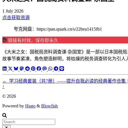
1 July 2026
点击获取资源
夸克网盘：https://pan.quark.cn/s/22bea1415fb1
链接有时效，保存即永久
《大米之女：国税局资料调查课·杂国室》是一部以日本国税
故事节奏紧凑、角色塑造鲜明，将枯燥的税务调查转化为引人
←
学习经典套装（共7册）——提升自我必读的经典著作合集
↑
© 2026
Powered by
Hugo
&
Blowfish