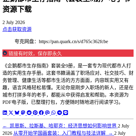
资源下载
2 July 2026
点击获取资源
夸克网盘：https://pan.quark.cn/s/d765c362fcbe
链接有时效，保存即永久
《企鹅都市生存指南》套装全9册，是一套专为现代都市人打
造的实用生存手册。这套书籍涵盖了职场应对、社交技巧、财
务管理、健康生活等都市生活的方方面面，内容既实用又有
趣，语言风格轻松易懂。无论你是刚步入职场的新人，还是在
城市打拼多年的老手，都能从中获得启发和帮助。本资源为
PDF电子版，已整理打包，方便随时随地进行阅读学习。
←
凯恩斯、拉斯基、哈耶克：经济思想如何影响世界
2 July
2026
从零开始学国画套装：入门教程与技法详解
→
2 July