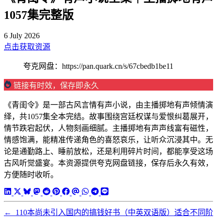
1057集完整版
6 July 2026
点击获取资源
夸克网盘：https://pan.quark.cn/s/67cbedb1be11
链接有时效，保存即永久
《青闺令》是一部古风言情有声小说，由主播掷地有声倾情演
绎，共1057集全本完结。故事围绕宫廷权谋与爱恨纠葛展开，
情节跌宕起伏，人物刻画细腻。主播掷地有声声线富有磁性，
情感饱满，能精准传递角色的喜怒哀乐，让听众沉浸其中。无
论是通勤路上、睡前放松，还是利用碎片时间，都能享受这场
古风听觉盛宴。本资源提供夸克网盘链接，保存后永久有效，
方便随时收听。
←
110本尚未引入国内的搞钱好书（中英双语版）适合不同阶