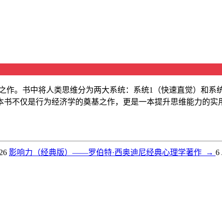
之作。书中将人类思维分为两大系统：系统1（快速直觉）和系
本书不仅是行为经济学的奠基之作，更是一本提升思维能力的实
026
影响力（经典版）——罗伯特·西奥迪尼经典心理学著作
→
6