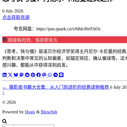
6 July 2026
点击获取资源
夸克网盘：https://pan.quark.cn/s/b8dcf6e93d3c
链接有时效，保存即永久
《思考，快与慢》是诺贝尔经济学奖得主丹尼尔·卡尼曼的经典
判断和决策中常见的认知偏差，如锚定效应、确认偏误等。这
感兴趣，都能从中获得深刻启发。
←
摄影类书籍大合集：从入门到进阶的经典读物推荐
6 July 2
↑
© 2026
Powered by
Hugo
&
Blowfish