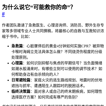
为什么说它“可能救你的命”？
#
作者团队邀请了急救医生、心理咨询师、消防员、野外生存专
家等多领域专业人士共同撰稿，将最核心的自救与互救知识浓
缩于书中。比如：
急救篇
：心脏骤停后的黄金4分钟如何实施CPR？被异物
卡喉时海姆立克法具体怎么做？不同烧烫伤程度的分级
处理原则。
心理篇
：如何识别抑郁与焦虑的早期信号？当负面情绪
如潮水般涌来时，有哪些立刻可以使用的调节技术？如
何帮助身边有自杀倾向的人？
日常避险篇
：家庭火灾的逃生路线规划、地震时的伏地
遮挡与抓牢、遭遇陌生人跟踪时的脱困话术。
临终决策篇
：面对亲人或自己的终末期疾病，如何理性
选择医疗方案？如何完成有尊严的告别？