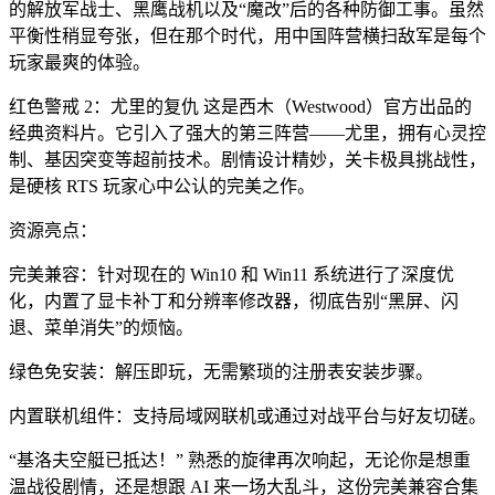
的解放军战士、黑鹰战机以及“魔改”后的各种防御工事。虽然
平衡性稍显夸张，但在那个时代，用中国阵营横扫敌军是每个
玩家最爽的体验。
红色警戒 2：尤里的复仇 这是西木（Westwood）官方出品的
经典资料片。它引入了强大的第三阵营——尤里，拥有心灵控
制、基因突变等超前技术。剧情设计精妙，关卡极具挑战性，
是硬核 RTS 玩家心中公认的完美之作。
资源亮点：
完美兼容：针对现在的 Win10 和 Win11 系统进行了深度优
化，内置了显卡补丁和分辨率修改器，彻底告别“黑屏、闪
退、菜单消失”的烦恼。
绿色免安装：解压即玩，无需繁琐的注册表安装步骤。
内置联机组件：支持局域网联机或通过对战平台与好友切磋。
“基洛夫空艇已抵达！” 熟悉的旋律再次响起，无论你是想重
温战役剧情，还是想跟 AI 来一场大乱斗，这份完美兼容合集