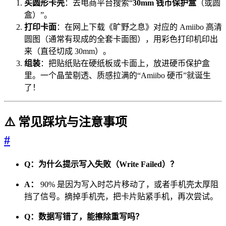
买圆形卡壳
：去电商平台搜索“
30mm 钱币保护盒
（或圆
盒）”。
打印卡面
：在网上下载《旷野之息》对应的 Amiibo 高清
圆图（通常有现成的全套卡面图），用彩色打印机印出
来（直径切成 30mm）。
组装
：把贴纸贴在硬纸板或卡面上，放进硬币保护盒
里。一个晶莹剔透、质感拉满的“Amiibo 硬币”就诞生
了！
⚠️ 常见踩坑与注意事项
#
Q：为什么提示写入失败（Write Failed）？
A：
90% 是因为写入时芯片移动了，或者手机壳太厚阻
挡了信号。摘掉手机壳，把卡片贴紧手机，再次尝试。
Q：数据写错了，能擦除重写吗？