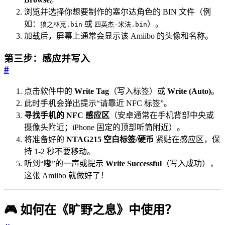
浏览并选择你想要制作的塞尔达角色的 BIN 文件（例
如：
或
）。
狼之林克.bin
四英杰-米法.bin
加载后，屏幕上通常会显示该 Amiibo 的头像和名称。
第三步：感应并写入
#
点击软件中的
Write Tag
（写入标签）或
Write (Auto)
。
此时手机会弹出提示“请靠近 NFC 标签”。
寻找手机的 NFC 感应区
（安卓通常在手机背部中央或
摄像头附近；iPhone 固定的顶部听筒附近）。
将准备好的
NTAG215 空白标签/硬币
紧贴在感应区，保
持 1-2 秒不要移动。
听到“嘟”的一声或提示
Write Successful
（写入成功），
这张 Amiibo 就做好了！
🎮 如何在《旷野之息》中使用？