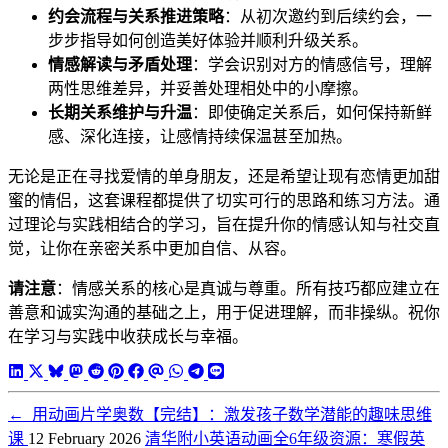
约会流程与关系推进策略
：从初次邀约到后续约会，一
步步指导如何创造美好体验并顺利升级关系。
情感解读与矛盾处理
：学会识别对方的情感信号，理解
两性思维差异，并妥善处理相处中的小摩擦。
长期关系维护与升温
：即使确定关系后，如何保持新鲜
感、深化连接，让感情持续保温甚至加热。
无论是正在寻找爱情的单身朋友，还是希望让现有恋情更加甜
蜜的情侣，这套课程都提供了切实可行的思路和练习方法。通
过理论与实践相结合的学习，旨在提升你的情感认知与社交直
觉，让你在亲密关系中更加自信、从容。
请注意
：情感关系的核心是真诚与尊重。所有技巧都应建立在
善意和诚实沟通的基础之上，用于促进理解，而非操纵。祝你
在学习与实践中收获成长与幸福。
←
用动画片学奥数【完结】：激发孩子数学潜能的趣味思维
课
12 February 2026
清华附小英语动画全6年级资源：寒假英