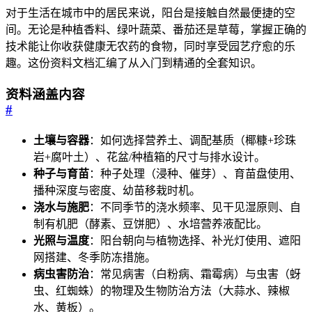
对于生活在城市中的居民来说，阳台是接触自然最便捷的空
间。无论是种植香料、绿叶蔬菜、番茄还是草莓，掌握正确的
技术能让你收获健康无农药的食物，同时享受园艺疗愈的乐
趣。这份资料文档汇编了从入门到精通的全套知识。
资料涵盖内容
#
土壤与容器
：如何选择营养土、调配基质（椰糠+珍珠
岩+腐叶土）、花盆/种植箱的尺寸与排水设计。
种子与育苗
：种子处理（浸种、催芽）、育苗盘使用、
播种深度与密度、幼苗移栽时机。
浇水与施肥
：不同季节的浇水频率、见干见湿原则、自
制有机肥（酵素、豆饼肥）、水培营养液配比。
光照与温度
：阳台朝向与植物选择、补光灯使用、遮阳
网搭建、冬季防冻措施。
病虫害防治
：常见病害（白粉病、霜霉病）与虫害（蚜
虫、红蜘蛛）的物理及生物防治方法（大蒜水、辣椒
水、黄板）。