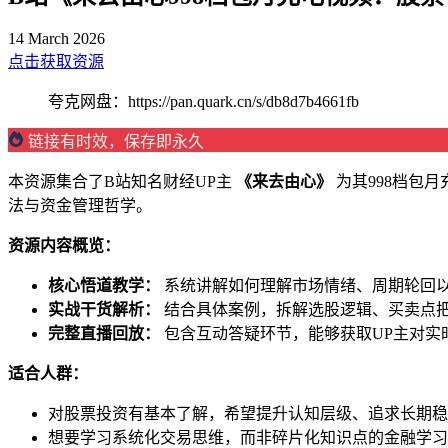
14 March 2026
点击获取资源
夸克网盘：https://pan.quark.cn/s/db8d7b4661fb
链接有时效，保存即永久
本资源集合了B站知名财经UP主
《来去由心》
为其998档包
法与资金管理哲学。
资源内容概览：
核心悟道教学：
系统讲解如何理解市场情绪、周期轮回
实战干货解析：
结合具体案例，拆解选股逻辑、买卖点
完整直播回放：
包含互动答疑环节，能够获取UP主对实
适合人群：
对股票投资有基本了解，希望提升认知层级、追求长期稳
想要学习系统化交易思维，而非碎片化知识点的金融学习