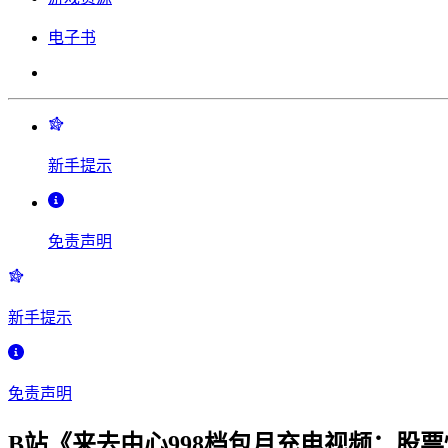
电子书
新手提示
免责声明
新手提示
免责声明
B站《来去由心998档包月充电视频：股