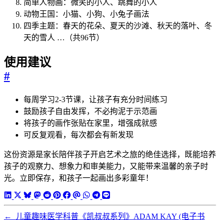
简单人物画：微笑的小人、跳舞的小人
动物王国：小猫、小狗、小兔子画法
四季主题：春天的花朵、夏天的沙滩、秋天的落叶、冬
天的雪人 …（共96节）
使用建议
#
每周学习2-3节课，让孩子有充分时间练习
鼓励孩子自由发挥，不必拘泥于示范画
将孩子的画作张贴在家里，增强成就感
可反复观看，每次都会有新发现
这份资源是家长陪伴孩子开启艺术之旅的绝佳选择，既能培养
孩子的观察力、想象力和审美能力，又能带来温馨的亲子时
光。立即保存，和孩子一起画出多彩童年！
←
儿童趣味医学科普《凯叔叔系列》ADAM KAY (电子书