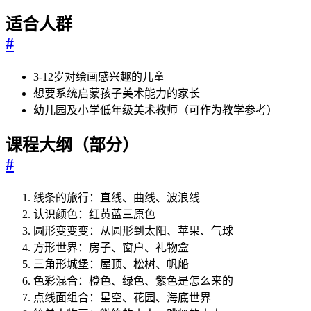
适合人群
#
3-12岁对绘画感兴趣的儿童
想要系统启蒙孩子美术能力的家长
幼儿园及小学低年级美术教师（可作为教学参考）
课程大纲（部分）
#
线条的旅行：直线、曲线、波浪线
认识颜色：红黄蓝三原色
圆形变变变：从圆形到太阳、苹果、气球
方形世界：房子、窗户、礼物盒
三角形城堡：屋顶、松树、帆船
色彩混合：橙色、绿色、紫色是怎么来的
点线面组合：星空、花园、海底世界