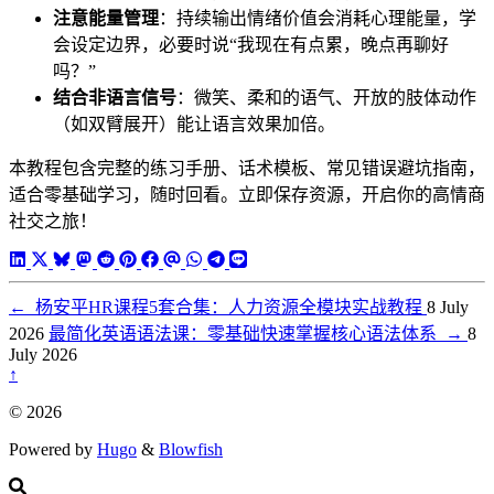
注意能量管理
：持续输出情绪价值会消耗心理能量，学
会设定边界，必要时说“我现在有点累，晚点再聊好
吗？”
结合非语言信号
：微笑、柔和的语气、开放的肢体动作
（如双臂展开）能让语言效果加倍。
本教程包含完整的练习手册、话术模板、常见错误避坑指南，
适合零基础学习，随时回看。立即保存资源，开启你的高情商
社交之旅！
←
杨安平HR课程5套合集：人力资源全模块实战教程
8 July
2026
最简化英语语法课：零基础快速掌握核心语法体系
→
8
July 2026
↑
© 2026
Powered by
Hugo
&
Blowfish