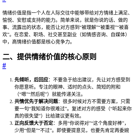
情绪价值是指一个人在人际交往中能够带给对方情绪上满足、
愉悦、安慰或支持的能力。简单来说，就是你说的话、做的
事、流露出的状态，能否让对方感到“被理解”“被重视”“被喜
欢”。在恋爱、职场、社交甚至副业（如情感咨询、自媒体）
中，高情绪价值都是核心竞争力。
二、提供情绪价值的核心原则
#
先倾听，后回应
：不要急于给出建议，先让对方感受到
你愿意听。专注的眼神、适时的点头、简短的附和
（“嗯”“然后呢”）就能传递关注。
共情优先于解决问题
：很多时候对方不需要方案，只需
要一句“我知道你很难过”。复述对方的感受（“听起来你
真的很失望”）比给建议更有效。
正向反馈大于否定
：多用“你说得对”“这个角度好棒”，
少用“但是”“不过”。即使要提意见，也要先肯定再委婉