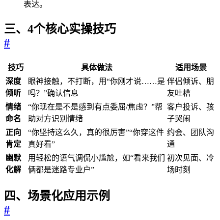
表达。
三、4个核心实操技巧
#
技巧
具体做法
适用场景
深度
眼神接触，不打断，用“你刚才说……是
伴侣倾诉、朋
倾听
吗？”确认信息
友吐槽
情绪
“你现在是不是感到有点委屈/焦虑？”帮
客户投诉、孩
命名
助对方识别情绪
子哭闹
正向
“你坚持这么久，真的很厉害”“你穿这件
约会、团队沟
肯定
真好看”
通
幽默
用轻松的语气调侃小尴尬，如“看来我们
初次见面、冷
化解
俩都是迷路专业户”
场时刻
四、场景化应用示例
#