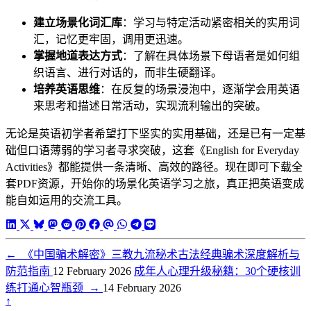
建立场景化词汇库
：学习与特定活动紧密相关的实用词
汇，记忆更牢固，调用更迅速。
掌握地道表达方式
：了解在具体场景下母语者是如何组
织语言、进行对话的，而非生硬翻译。
培养英语思维
：在反复的场景浸泡中，逐渐学会用英语
来思考和描述日常活动，实现流利输出的突破。
无论是英语初学者希望打下坚实的实用基础，还是已有一定基
础但口语薄弱的学习者寻求突破，这套《English for Everyday
Activities》都能提供一条清晰、高效的路径。现在即可下载全
套PDF资源，开始你的场景化英语学习之旅，真正把英语变成
能自如运用的交流工具。
←
《中国骗术解密》三教九流秘术古法经典骗术深度解析与
防范指南
12 February 2026
成年人心理升级秘籍：30个硬核训
练打通心智瓶颈
→
14 February 2026
↑