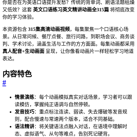
你是否在为英语口语提升发愁？传统的背单词、刷语法题枯燥
又低效？这套
英文口语练习英文精讲动画全315篇
将彻底改变
你的学习体验。
本资源包含
315集高清动画视频
，每集聚焦一个口语核心场
景。从日常问候、餐厅点餐、旅行问路，到职场会议、商务谈
判、学术讨论，涵盖生活与工作的方方面面。每集动画都采用
真人配音+生动画面
呈现，让你像看动画片一样轻松学习地道
表达。
内容特色
#
情景演练
：每个动画模拟真实对话场景，学习者可以跟
读模仿，掌握纯正语调与自然停顿。
发音技巧
：重点标注连读、弱读、失去爆破等发音规
则，配合慢速与常速两个版本，适合不同基础。
语法精讲
：将关键语法点融入对话，在语境中理解时
态、虚拟语气、从句等难点，告别死记硬背。