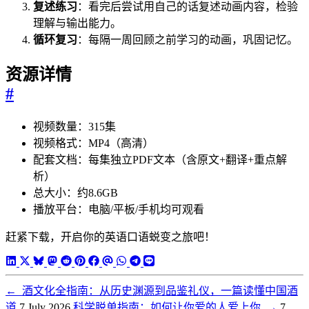
复述练习
：看完后尝试用自己的话复述动画内容，检验
理解与输出能力。
循环复习
：每隔一周回顾之前学习的动画，巩固记忆。
资源详情
#
视频数量：315集
视频格式：MP4（高清）
配套文档：每集独立PDF文本（含原文+翻译+重点解
析）
总大小：约8.6GB
播放平台：电脑/平板/手机均可观看
赶紧下载，开启你的英语口语蜕变之旅吧！
←
酒文化全指南：从历史渊源到品鉴礼仪，一篇读懂中国酒
道
7 July 2026
科学脱单指南：如何让你爱的人爱上你
→
7