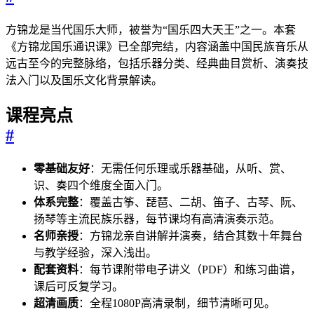
方锦龙是当代国乐大师，被誉为“国乐四大天王”之一。本套
《方锦龙国乐通识课》已全部完结，内容涵盖中国民族音乐从
远古至今的完整脉络，包括乐器分类、经典曲目赏析、演奏技
法入门以及国乐文化背景解读。
课程亮点
#
零基础友好
：无需任何乐理或乐器基础，从听、赏、
识、奏四个维度全面入门。
体系完整
：覆盖古筝、琵琶、二胡、笛子、古琴、阮、
扬琴等主流民族乐器，每节课均有高清演奏示范。
名师亲授
：方锦龙亲自讲解并演奏，结合其数十年舞台
与教学经验，深入浅出。
配套资料
：每节课附带电子讲义（PDF）和练习曲谱，
课后可反复学习。
超清画质
：全程1080P高清录制，细节清晰可见。