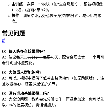
主训练
：选择一个模块（如“全身燃脂”），跟着视频做
1~2遍，组间休息30秒。
拉伸
：训练结束后务必做全身拉伸5分钟，减少肌肉酸
痛。
常见问题
#
Q：每天练多久效果最好？
A：建议每天15
30分钟，每周4
6天，配合合理饮食，一个月可
看到明显体型变化。
Q：大体重人群能练吗？
A：可以。视频中提供了低冲击替代动作（如无跳跃版），注
意收紧核心、膝盖微屈保护关节。
Q：没有运动基础跟得上吗？
A：完全没问题。教练会先分解动作，再逐步加速，你可以先
以70%的幅度模仿，再慢慢加力。