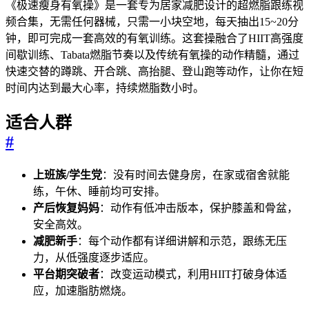
《极速瘦身有氧操》是一套专为居家减肥设计的超燃脂跟练视
频合集，无需任何器械，只需一小块空地，每天抽出15~20分
钟，即可完成一套高效的有氧训练。这套操融合了HIIT高强度
间歇训练、Tabata燃脂节奏以及传统有氧操的动作精髓，通过
快速交替的蹲跳、开合跳、高抬腿、登山跑等动作，让你在短
时间内达到最大心率，持续燃脂数小时。
适合人群
#
上班族/学生党
：没有时间去健身房，在家或宿舍就能
练，午休、睡前均可安排。
产后恢复妈妈
：动作有低冲击版本，保护膝盖和骨盆，
安全高效。
减肥新手
：每个动作都有详细讲解和示范，跟练无压
力，从低强度逐步适应。
平台期突破者
：改变运动模式，利用HIIT打破身体适
应，加速脂肪燃烧。