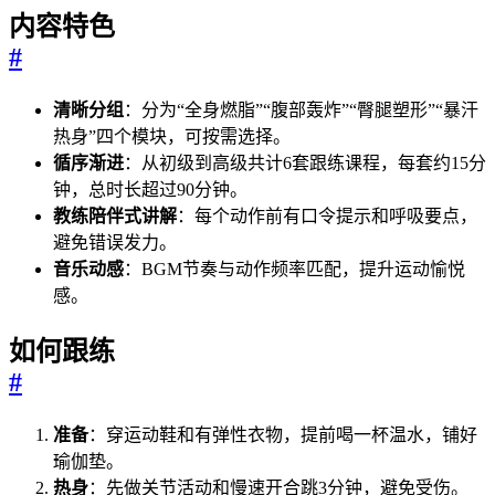
内容特色
#
清晰分组
：分为“全身燃脂”“腹部轰炸”“臀腿塑形”“暴汗
热身”四个模块，可按需选择。
循序渐进
：从初级到高级共计6套跟练课程，每套约15分
钟，总时长超过90分钟。
教练陪伴式讲解
：每个动作前有口令提示和呼吸要点，
避免错误发力。
音乐动感
：BGM节奏与动作频率匹配，提升运动愉悦
感。
如何跟练
#
准备
：穿运动鞋和有弹性衣物，提前喝一杯温水，铺好
瑜伽垫。
热身
：先做关节活动和慢速开合跳3分钟，避免受伤。