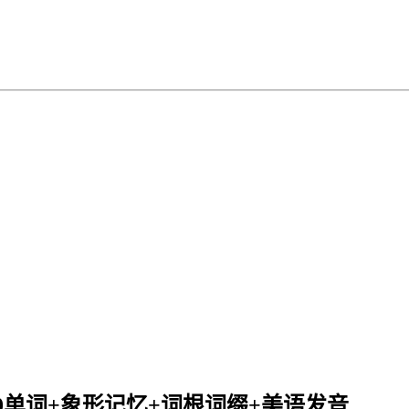
0单词+象形记忆+词根词缀+美语发音