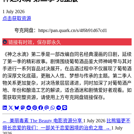
1 July 2026
点击获取资源
夸克网盘：https://pan.quark.cn/s/4f6b91d67cd1
链接有时效，保存即永久
《神之水滴》第二季是一部改编自同名经典漫画的日剧，延续
了第一季的精彩故事。剧情围绕葡萄酒品鉴大师神崎雫与其对
手进行一系列盲品对决展开，在品酒过程中不仅展现了葡萄酒
的深厚文化底蕴，更融入人性、梦想与传承的主题。第二季人
物关系更加复杂，对决场景层层递进，同时加深了对葡萄酒产
地、年份和酿造工艺的解读，适合酒迷和剧情爱好者观看。如
需获取完整资源，请使用上方夸克网盘链接保存。
←
美丽毒素 The Beauty 电影资源分享
1 July 2026
比熊猫更不
擅长恋爱的我们：一部关于恋爱困境的治愈之旅
→
1 July
2026