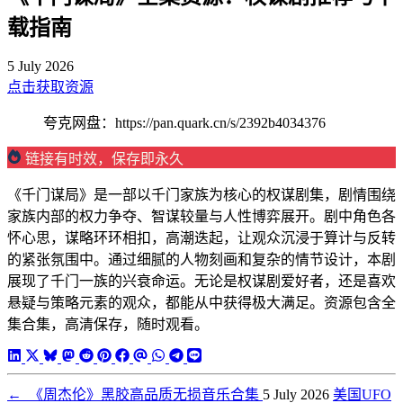
载指南
5 July 2026
点击获取资源
夸克网盘：https://pan.quark.cn/s/2392b4034376
链接有时效，保存即永久
《千门谋局》是一部以千门家族为核心的权谋剧集，剧情围绕
家族内部的权力争夺、智谋较量与人性博弈展开。剧中角色各
怀心思，谋略环环相扣，高潮迭起，让观众沉浸于算计与反转
的紧张氛围中。通过细腻的人物刻画和复杂的情节设计，本剧
展现了千门一族的兴衰命运。无论是权谋剧爱好者，还是喜欢
悬疑与策略元素的观众，都能从中获得极大满足。资源包含全
集合集，高清保存，随时观看。
←
《周杰伦》黑胶高品质无损音乐合集
5 July 2026
美国UFO