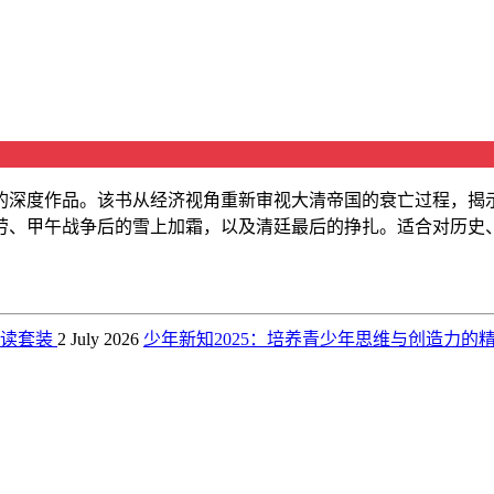
史的深度作品。该书从经济视角重新审视大清帝国的衰亡过程，揭
劳、甲午战争后的雪上加霜，以及清廷最后的挣扎。适合对历史
必读套装
2 July 2026
少年新知2025：培养青少年思维与创造力的