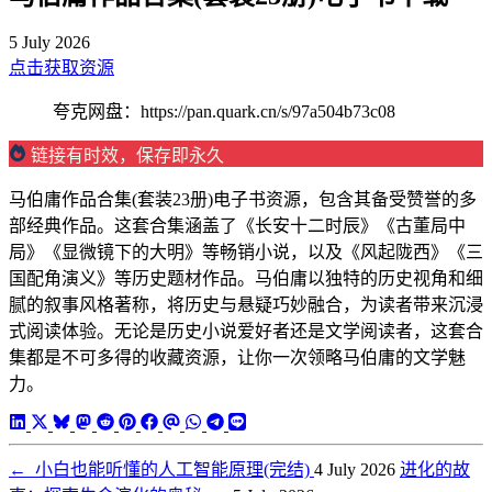
5 July 2026
点击获取资源
夸克网盘：https://pan.quark.cn/s/97a504b73c08
链接有时效，保存即永久
马伯庸作品合集(套装23册)电子书资源，包含其备受赞誉的多
部经典作品。这套合集涵盖了《长安十二时辰》《古董局中
局》《显微镜下的大明》等畅销小说，以及《风起陇西》《三
国配角演义》等历史题材作品。马伯庸以独特的历史视角和细
腻的叙事风格著称，将历史与悬疑巧妙融合，为读者带来沉浸
式阅读体验。无论是历史小说爱好者还是文学阅读者，这套合
集都是不可多得的收藏资源，让你一次领略马伯庸的文学魅
力。
←
小白也能听懂的人工智能原理(完结)
4 July 2026
进化的故