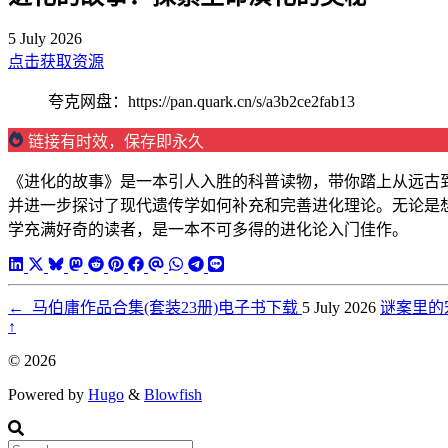
5 July 2026
点击获取资源
夸克网盘：https://pan.quark.cn/s/a3b2ce2fab13
链接有时效，保存即永久
《进化的故事》是一本引人入胜的科普读物，带你踏上从远古
并进一步探讨了现代遗传学如何补充和完善进化理论。无论是
学充满好奇的读者，是一本不可多得的进化论入门佳作。
←
马伯庸作品合集(套装23册)电子书下载
5 July 2026
谜案里的宋朝
↑
© 2026
Powered by
Hugo
&
Blowfish