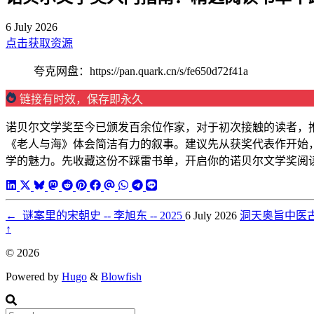
6 July 2026
点击获取资源
夸克网盘：https://pan.quark.cn/s/fe650d72f41a
链接有时效，保存即永久
诺贝尔文学奖至今已颁发百余位作家，对于初次接触的读者，
《老人与海》体会简洁有力的叙事。建议先从获奖代表作开始
学的魅力。先收藏这份不踩雷书单，开启你的诺贝尔文学奖阅
←
谜案里的宋朝史 -- 李旭东 -- 2025
6 July 2026
洞天奥旨中医
↑
© 2026
Powered by
Hugo
&
Blowfish