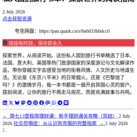
2 July 2026
点击获取资源
夸克网盘：https://pan.quark.cn/s/9a0d33b6dcc0
链接有时效，保存即永久
探索世界，从阅读开始。这份私人国别旅行书单精选了日本、
法国、意大利、英国等热门旅游国家的深度游记与文化解读作
品，带你穿越文字去感受当地的街巷风情、人文历史与地道生
活。无论是《东京八平米》的日常烟火，还是《巴黎烧了
吗？》的激情岁月，每一本书都是一扇开启异国心灵的窗户。
提前阅读，让你的旅行不再走马观花，而是充满故事与共鸣。
←
简七13堂极简理财课：新手理财通关攻略（完结）
2 July
2026
社交恐惧症：从认识到克服的完整指南
→
2 July 2026
↑