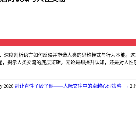
度，深度剖析语言如何反映并塑造人类的思维模式与行为本能。
秘，揭示人类交流的底层逻辑。无论是想提升认知，还是对人性
ly 2026
别让直性子毁了你——人际交往中的卓越心理策略
→
2 